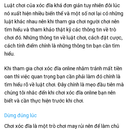
Luật chơi của xóc đĩa khá đơn giản tuy nhiên đôi lúc
nó xuất hiện nhiều biến thể và một số nơi lại có những
luật khác nhau nên khi tham gia chơi người chơi nên
tìm hiểu và tham khảo thật kỹ các thông tin về trò
chơi đó. Những thông tin về luật chơi, cách đặt cược,
cách tính điểm chính là những thông tin bạn cần tìm
hiểu.
Khi tham gia chơi xóc đĩa online nhằm tránh mất tiền
oan thì việc quan trọng bạn cần phải làm đó chính là
tìm hiểu rõ về luật chơi. Đây chính là mẹo đầu tiên mà
chúng tôi nhắc đến khi chơi xóc đĩa online bạn nên
biết và cần thực hiện trước khi chơi.
Dừng đúng lúc
Chơi xóc đĩa là một trò chơi may rủi nên để làm chủ