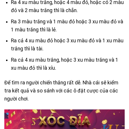
Ra 4 xu màu trắng, hoặc 4 màu đỏ, hoặc có 2 màu
đỏ và 2 màu trắng thì là chẵn.
Ra 3 màu trắng và 1 màu đỏ hoặc 3 xu màu đỏ và
1 màu trắng thì là lẻ.
Ra cả 4 xu màu đỏ hoặc 3 xu màu đỏ và 1 xu màu
trắng thì là tài.
Ra cả 4 xu màu trắng, hoặc 3 xu màu trắng và 1
xu màu đỏ thì là xỉu.
Để tìm ra người chiến thắng rất dễ. Nhà cái sẽ kiểm
tra kết quả và so sánh với các ô đặt cược của các
người chơi.