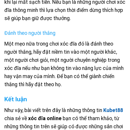
khi lại mất sạch tiền. Nếu bạn là những người chơi xóc
đĩa thông minh thì lựa chọn thời điểm dừng thích hợp
sẽ giúp bạn giữ được thưởng.
Đánh theo người thắng
Một mẹo nữa trong chơi xóc đĩa đó là đánh theo
người thắng, hãy đặt niềm tin vào một người khác,
một người chơi giỏi, một người chuyên nghiệp trong
xóc đĩa nếu như bạn không tin vào năng lực của mình
hay vận may của mình. Để bạn có thể giành chiến
thắng thì hãy đặt theo họ.
Kết luận
Như vậy, bài viết trên đây là những thông tin
Kubet88
chia sẻ về
xóc đĩa online
bạn có thể tham khảo, từ
những thông tin trên sẽ giúp có được những sân chơi