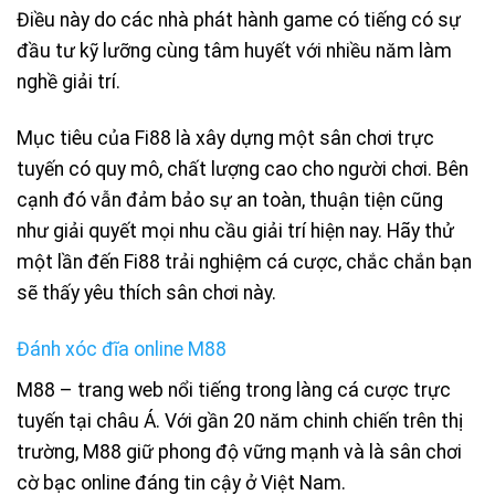
Điều này do các nhà phát hành game có tiếng có sự
đầu tư kỹ lưỡng cùng tâm huyết với nhiều năm làm
nghề giải trí.
Mục tiêu của Fi88 là xây dựng một sân chơi trực
tuyến có quy mô, chất lượng cao cho người chơi. Bên
cạnh đó vẫn đảm bảo sự an toàn, thuận tiện cũng
như giải quyết mọi nhu cầu giải trí hiện nay. Hãy thử
một lần đến Fi88 trải nghiệm cá cược, chắc chắn bạn
sẽ thấy yêu thích sân chơi này.
Đánh xóc đĩa online M88
M88 – trang web nổi tiếng trong làng cá cược trực
tuyến tại châu Á. Với gần 20 năm chinh chiến trên thị
trường, M88 giữ phong độ vững mạnh và là sân chơi
cờ bạc online đáng tin cậy ở Việt Nam.