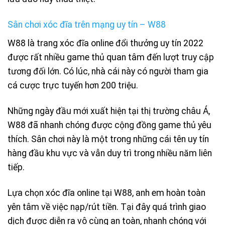
Sân chơi xóc đĩa trên mạng uy tín – W88
W88 là trang xóc đĩa online đổi thưởng uy tín 2022
được rất nhiều game thủ quan tâm đến lượt truy cập
tương đối lớn. Có lúc, nhà cái này có người tham gia
cá cược trực tuyến hơn 200 triệu.
Những ngày đầu mới xuất hiện tại thị trường châu Á,
W88 đã nhanh chóng được cộng đồng game thủ yêu
thích. Sân chơi này là một trong những cái tên uy tín
hàng đầu khu vực và vẫn duy trì trong nhiều năm liên
tiếp.
Lựa chọn xóc đĩa online tại W88, anh em hoàn toàn
yên tâm về việc nạp/rút tiền. Tại đây quá trình giao
dịch được diễn ra vô cùng an toàn, nhanh chóng với