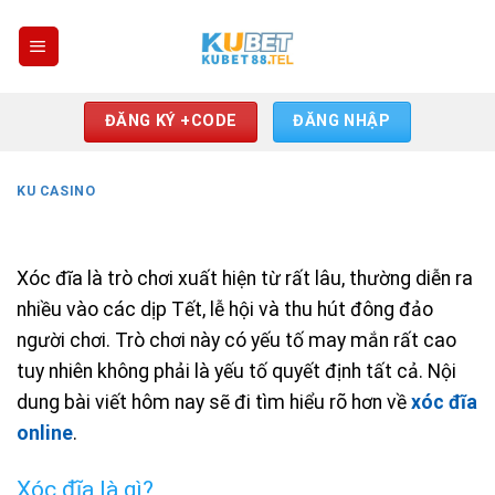
Skip
to
content
ĐĂNG KÝ +CODE
ĐĂNG NHẬP
KU CASINO
Xóc đĩa là trò chơi xuất hiện từ rất lâu, thường diễn ra
nhiều vào các dịp Tết, lễ hội và thu hút đông đảo
người chơi. Trò chơi này có yếu tố may mắn rất cao
tuy nhiên không phải là yếu tố quyết định tất cả. Nội
dung bài viết hôm nay sẽ đi tìm hiểu rõ hơn về
xóc đĩa
online
.
Xóc đĩa là gì?