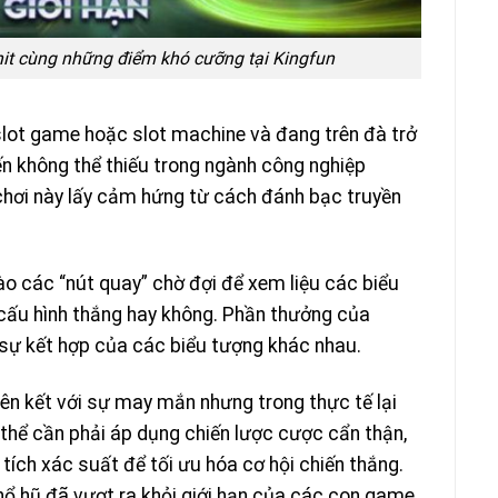
hit cùng những điểm khó cưỡng tại Kingfun
slot game hoặc slot machine và đang trên đà trở
ến không thể thiếu trong ngành công nghiệp
 chơi này lấy cảm hứng từ cách đánh bạc truyền
o các “nút quay” chờ đợi để xem liệu các biểu
cấu hình thắng hay không. Phần thưởng của
 sự kết hợp của các biểu tượng khác nhau.
ên kết với sự may mắn nhưng trong thực tế lại
 thể cần phải áp dụng chiến lược cược cẩn thận,
tích xác suất để tối ưu hóa cơ hội chiến thắng.
 nổ hũ đã vượt ra khỏi giới hạn của các con game