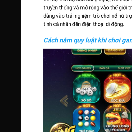
truyền thống và mở rộng vào thế giới t
dàng vào trải nghiệm trò chơi nổ hũ tr
tính cá nhân đến điện thoại di động.
Cách nắm quy luật khi chơi ga