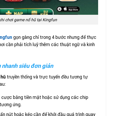
hi chơi game nổ hũ tại Kingfun
ingfun
gọn gàng chỉ trong 4 bước nhưng để thực
hơi cần phải tích luỹ thêm các thuật ngữ và kinh
 nhanh siêu đơn giản
 hũ
truyền thống và trực tuyến đều tương tự
au:
t cược bằng tiền mặt hoặc sử dụng các chip
 tương ứng.
ấn nút hoặc kéo cần để khởi đầu quá trình quay