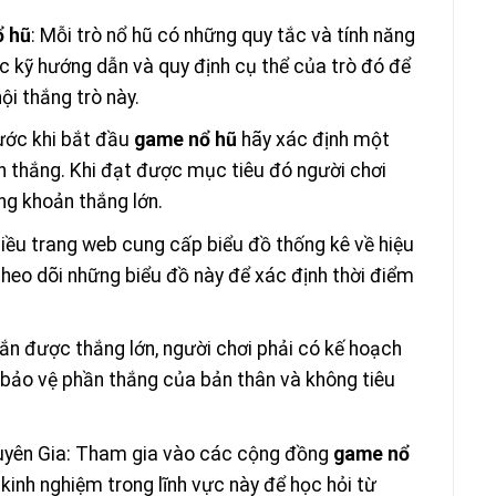
 hũ
: Mỗi trò nổ hũ có những quy tắc và tính năng
đọc kỹ hướng dẫn và quy định cụ thể của trò đó để
ội thắng trò này.
ước khi bắt đầu
game nổ hũ
hãy xác định một
n thắng. Khi đạt được mục tiêu đó người chơi
ng khoản thắng lớn.
ều trang web cung cấp biểu đồ thống kê về hiệu
theo dõi những biểu đồ này để xác định thời điểm
n được thắng lớn, người chơi phải có kế hoạch
 bảo vệ phần thắng của bản thân và không tiêu
yên Gia: Tham gia vào các cộng đồng
game nổ
kinh nghiệm trong lĩnh vực này để học hỏi từ