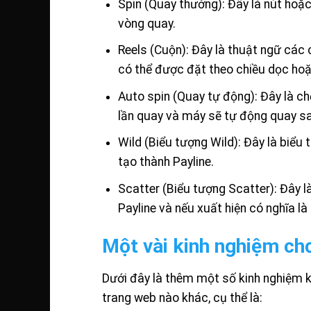
Spin (Quay thưởng): Đây là nút hoặ
vòng quay.
Reels (Cuộn): Đây là thuật ngữ các 
có thể được đặt theo chiều dọc hoặ
Auto spin (Quay tự động): Đây là c
lần quay và máy sẽ tự động quay sa
Wild (Biểu tượng Wild): Đây là biểu
tạo thành Payline.
Scatter (Biểu tượng Scatter): Đây l
Payline và nếu xuất hiện có nghĩa l
Một vài kinh nghiệm chơ
Dưới đây là thêm một số kinh nghiệm k
trang web nào khác, cụ thể là: