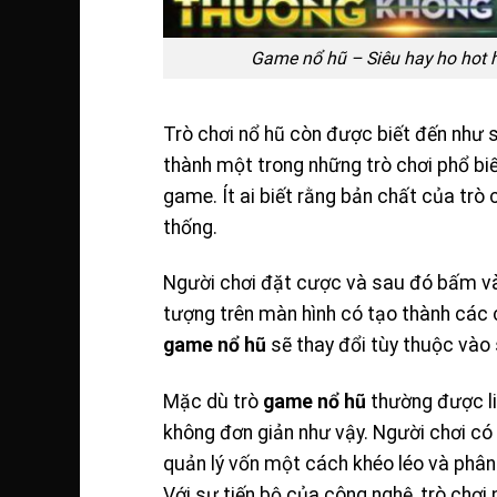
Game nổ hũ – Siêu hay ho hot 
Trò chơi nổ hũ còn được biết đến như 
thành một trong những trò chơi phổ bi
game. Ít ai biết rằng bản chất của trò
thống.
Người chơi đặt cược và sau đó bấm và
tượng trên màn hình có tạo thành các 
game nổ hũ
sẽ thay đổi tùy thuộc vào
Mặc dù trò
game nổ hũ
thường được li
không đơn giản như vậy. Người chơi có
quản lý vốn một cách khéo léo và phân 
Với sự tiến bộ của công nghệ, trò chơi