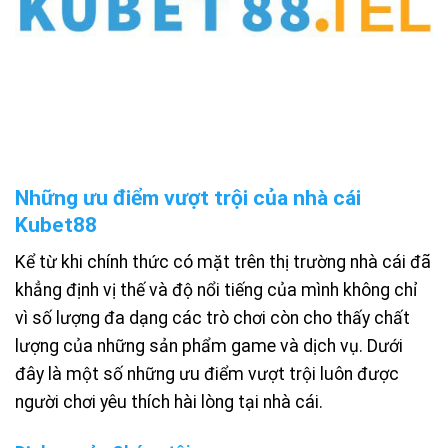
Những ưu điểm vượt trội của nhà cái
Kubet88
Kể từ khi chính thức có mặt trên thị trường nhà cái đã
khẳng định vị thế và độ nổi tiếng của mình không chỉ
vì số lượng đa dạng các trò chơi còn cho thấy chất
lượng của những sản phẩm game và dịch vụ. Dưới
đây là một số những ưu điểm vượt trội luôn được
người chơi yêu thích hài lòng tại nhà cái.