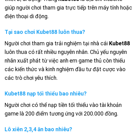
giúp người chơi tham gia trực tiếp trên máy tính hoặc
điện thoại di động.
Tại sao chơi Kubet88 luôn thua?
Người chơi tham gia trải nghiệm tại nhà cái
Kubet88
luôn thua có rất nhiều nguyên nhân. Chủ yếu nguyên
nhân xuất phát từ việc anh em game thủ còn thiếu
các kiến thức và kinh nghiệm đầu tư đặt cược vào
các trò chơi yêu thích.
Kubet88 nạp tối thiểu bao nhiêu?
Người chơi có thể nạp tiền tối thiểu vào tài khoản
game là 200 điểm tương ứng với 200.000 đồng.
Lô xiên 2,3,4 ăn bao nhiêu?