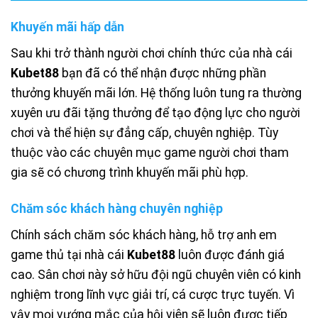
Khuyến mãi hấp dẫn
Sau khi trở thành người chơi chính thức của nhà cái
Kubet88
bạn đã có thể nhận được những phần
thưởng khuyến mãi lớn. Hệ thống luôn tung ra thường
xuyên ưu đãi tặng thưởng để tạo động lực cho người
chơi và thể hiện sự đẳng cấp, chuyên nghiệp. Tùy
thuộc vào các chuyên mục game người chơi tham
gia sẽ có chương trình khuyến mãi phù hợp.
Chăm sóc khách hàng chuyên nghiệp
Chính sách chăm sóc khách hàng, hỗ trợ anh em
game thủ tại nhà cái
Kubet88
luôn được đánh giá
cao. Sân chơi này sở hữu đội ngũ chuyên viên có kinh
nghiệm trong lĩnh vực giải trí, cá cược trực tuyến. Vì
vậy mọi vướng mắc của hội viên sẽ luôn được tiếp