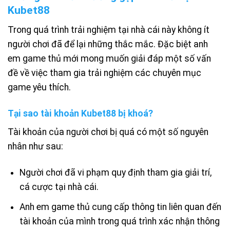
Kubet88
Trong quá trình trải nghiệm tại nhà cái này không ít
người chơi đã để lại những thắc mắc. Đặc biệt anh
em game thủ mới mong muốn giải đáp một số vấn
đề về việc tham gia trải nghiệm các chuyên mục
game yêu thích.
Tại sao tài khoản Kubet88 bị khoá?
Tài khoản của người chơi bị quá có một số nguyên
nhân như sau:
Người chơi đã vi phạm quy định tham gia giải trí,
cá cược tại nhà cái.
Anh em game thủ cung cấp thông tin liên quan đến
tài khoản của mình trong quá trình xác nhận thông