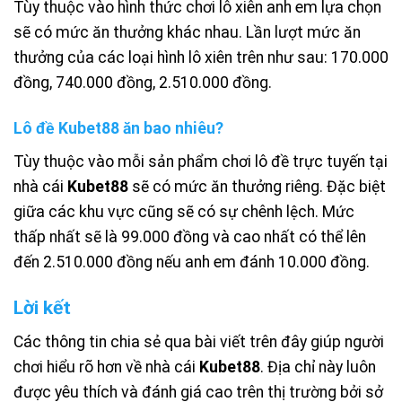
Tùy thuộc vào hình thức chơi lô xiên anh em lựa chọn
sẽ có mức ăn thưởng khác nhau. Lần lượt mức ăn
thưởng của các loại hình lô xiên trên như sau: 170.000
đồng, 740.000 đồng, 2.510.000 đồng.
Lô đề Kubet88 ăn bao nhiêu?
Tùy thuộc vào mỗi sản phẩm chơi lô đề trực tuyến tại
nhà cái
Kubet88
sẽ có mức ăn thưởng riêng. Đặc biệt
giữa các khu vực cũng sẽ có sự chênh lệch. Mức
thấp nhất sẽ là 99.000 đồng và cao nhất có thể lên
đến 2.510.000 đồng nếu anh em đánh 10.000 đồng.
Lời kết
Các thông tin chia sẻ qua bài viết trên đây giúp người
chơi hiểu rõ hơn về nhà cái
Kubet88
. Địa chỉ này luôn
được yêu thích và đánh giá cao trên thị trường bởi sở