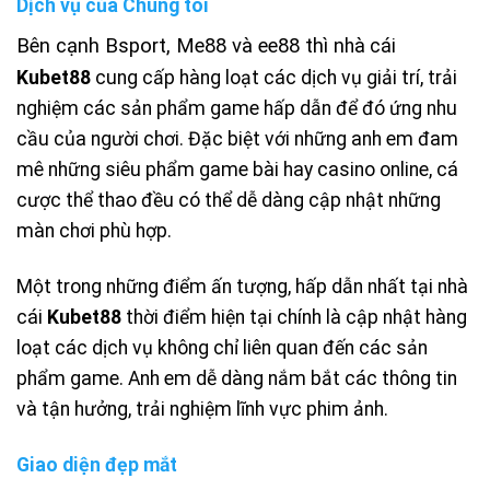
Dịch vụ của Chúng tôi
Bên cạnh Bsport, Me88 và ee88 thì n
hà cái
Kubet88
cung cấp hàng loạt các dịch vụ giải trí, trải
nghiệm các sản phẩm game hấp dẫn để đó ứng nhu
cầu của người chơi. Đặc biệt với những anh em đam
mê những siêu phẩm game bài hay casino online, cá
cược thể thao đều có thể dễ dàng cập nhật những
màn chơi phù hợp.
Một trong những điểm ấn tượng, hấp dẫn nhất tại nhà
cái
Kubet88
thời điểm hiện tại chính là cập nhật hàng
loạt các dịch vụ không chỉ liên quan đến các sản
phẩm game. Anh em dễ dàng nắm bắt các thông tin
và tận hưởng, trải nghiệm lĩnh vực phim ảnh.
Giao diện đẹp mắt