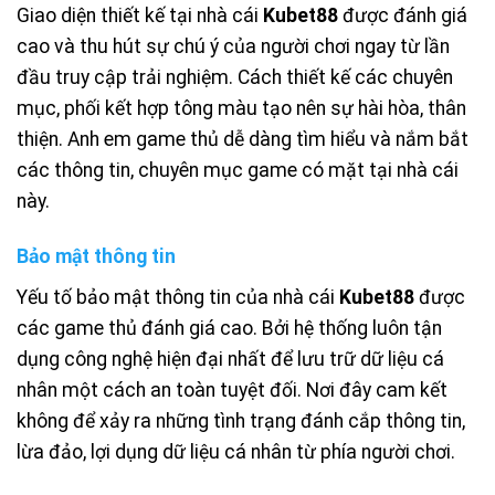
Giao diện thiết kế tại nhà cái
Kubet88
được đánh giá
cao và thu hút sự chú ý của người chơi ngay từ lần
đầu truy cập trải nghiệm. Cách thiết kế các chuyên
mục, phối kết hợp tông màu tạo nên sự hài hòa, thân
thiện. Anh em game thủ dễ dàng tìm hiểu và nắm bắt
các thông tin, chuyên mục game có mặt tại nhà cái
này.
Bảo mật thông tin
Yếu tố bảo mật thông tin của nhà cái
Kubet88
được
các game thủ đánh giá cao. Bởi hệ thống luôn tận
dụng công nghệ hiện đại nhất để lưu trữ dữ liệu cá
nhân một cách an toàn tuyệt đối. Nơi đây cam kết
không để xảy ra những tình trạng đánh cắp thông tin,
lừa đảo, lợi dụng dữ liệu cá nhân từ phía người chơi.