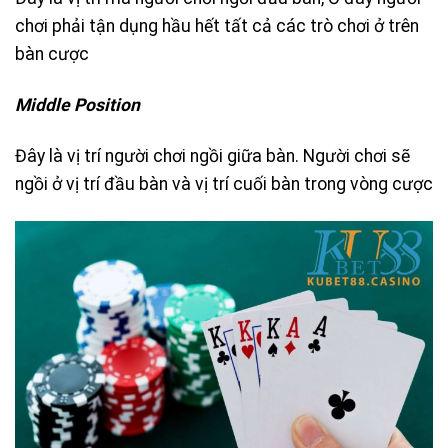
chơi phải tận dụng hầu hết tất cả các trò chơi ở trên
bàn cược
Middle Position
Đây là vị trí người chơi ngồi giữa bàn. Người chơi sẽ
ngồi ở vị trí đầu bàn và vị trí cuối bàn trong vòng cược