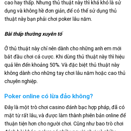
cao hay thấp. Nhưng thủ thuật này thì khá khó là sử
dụng và không hề đơn giản, để có thể sử dụng thủ
thuật này bạn phải chơi poker lâu năm.
Bài thấp thường xuyên tố
Ở thủ thuật này chỉ nên dành cho những anh em mới
bắt đầu chơi cá cược. Khi dùng thủ thuật này thì hiệu
quả lên đến khoảng 50%. Và đặc biệt thủ thuật này
không dành cho những tay chơi lâu năm hoặc cao thủ
chuyên nghiệp.
Poker online có lừa đảo không?
Đây là một trò chơi casino đánh bạc hợp pháp, đã có
mặt từ rất lâu, và được làm thành phiên bản online để
thuận tiện hơn cho người chơi. Cũng như bao trò chơi