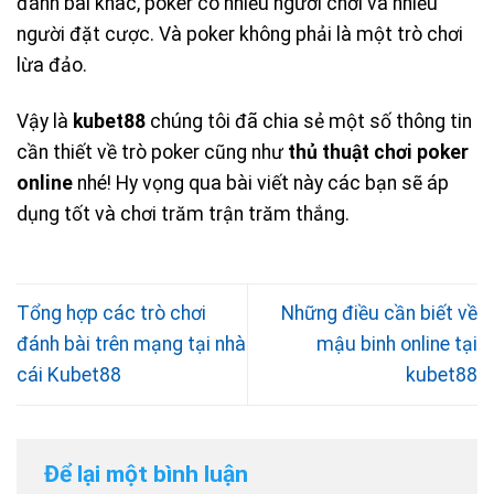
đánh bài khác, poker có nhiều người chơi và nhiều
người đặt cược. Và poker không phải là một trò chơi
lừa đảo.
Vậy là
kubet88
chúng tôi đã chia sẻ một số thông tin
cần thiết về trò poker cũng như
thủ thuật chơi poker
online
nhé! Hy vọng qua bài viết này các bạn sẽ áp
dụng tốt và chơi trăm trận trăm thắng.
Tổng hợp các trò chơi
Những điều cần biết về
đánh bài trên mạng tại nhà
mậu binh online tại
cái Kubet88
kubet88
Để lại một bình luận