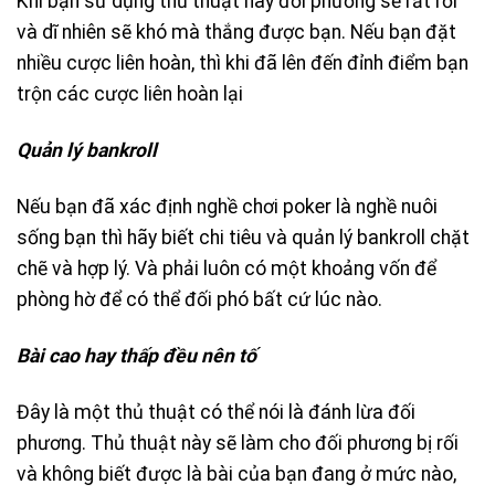
Khi bạn sử dụng thủ thuật này đối phương sẽ rất rối
và dĩ nhiên sẽ khó mà thắng được bạn. Nếu bạn đặt
nhiều cược liên hoàn, thì khi đã lên đến đỉnh điểm bạn
trộn các cược liên hoàn lại
Quản lý bankroll
Nếu bạn đã xác định nghề chơi poker là nghề nuôi
sống bạn thì hãy biết chi tiêu và quản lý bankroll chặt
chẽ và hợp lý. Và phải luôn có một khoảng vốn để
phòng hờ để có thể đối phó bất cứ lúc nào.
Bài cao hay thấp đều nên tố
Đây là một thủ thuật có thể nói là đánh lừa đối
phương. Thủ thuật này sẽ làm cho đối phương bị rối
và không biết được là bài của bạn đang ở mức nào,