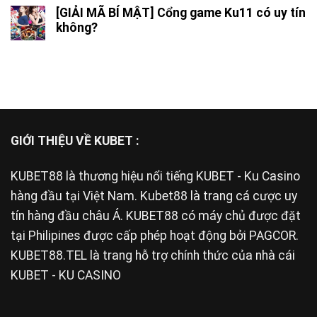
[GIẢI MÃ BÍ MẬT] Cổng game Ku11 có uy tín
không?
GIỚI THIỆU VỀ KUBET :
KUBET88
là thương hiệu nổi tiếng KUBET - Ku Casino
hàng đầu tại Việt Nam. Kubet88 là trang cá cược uy
tín hàng đầu châu Á. KUBET88 có máy chủ được đặt
tại Philipines được cấp phép hoạt động bởi PAGCOR.
KUBET88.TEL là trang hỗ trợ chính thức của nhà cái
KUBET - KU CASINO