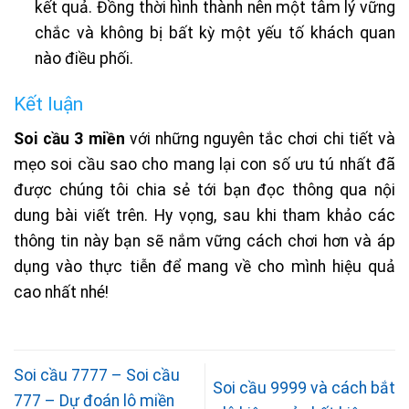
kết quả. Đồng thời hình thành nên một tâm lý vững
chắc và không bị bất kỳ một yếu tố khách quan
nào điều phối.
Kết luận
Soi cầu 3 miền
với những nguyên tắc chơi chi tiết và
mẹo soi cầu sao cho mang lại con số ưu tú nhất đã
được chúng tôi chia sẻ tới bạn đọc thông qua nội
dung bài viết trên. Hy vọng, sau khi tham khảo các
thông tin này bạn sẽ nắm vững cách chơi hơn và áp
dụng vào thực tiễn để mang về cho mình hiệu quả
cao nhất nhé!
Soi cầu 7777 – Soi cầu
Soi cầu 9999 và cách bắt
777 – Dự đoán lô miền