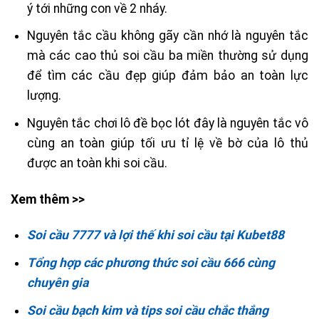
ý tới những con về 2 nháy.
Nguyên tắc cầu không gãy cần nhớ là nguyên tắc
mà các cao thủ soi cầu ba miền thường sử dụng
để tìm các cầu đẹp giúp đảm bảo an toàn lực
lượng.
Nguyên tắc chơi lô đề bọc lót đây là nguyên tắc vô
cùng an toàn giúp tối ưu tỉ lệ về bờ của lô thủ
được an toàn khi soi cầu.
Xem thêm >>
Soi cầu 7777 và lợi thế khi soi cầu tại Kubet88
Tổng hợp các phương thức soi cầu 666 cùng
chuyên gia
Soi cầu bạch kim và tips soi cầu chắc thắng