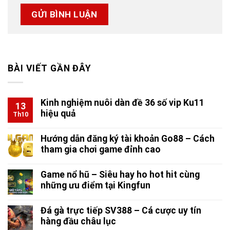
BÀI VIẾT GẦN ĐÂY
Kinh nghiệm nuôi dàn đề 36 số vip Ku11
13
hiệu quả
Th10
Hướng dẫn đăng ký tài khoản Go88 – Cách
tham gia chơi game đỉnh cao
Game nổ hũ – Siêu hay ho hot hit cùng
những ưu điểm tại Kingfun
Đá gà trực tiếp SV388 – Cá cược uy tín
hàng đầu châu lục