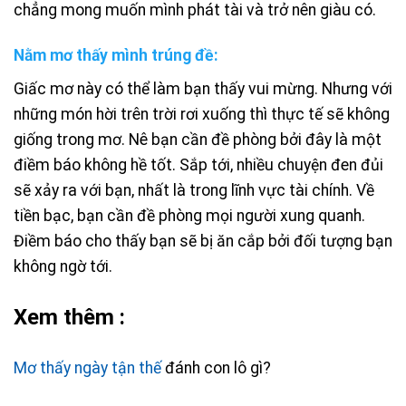
chẳng mong muốn mình phát tài và trở nên giàu có.
Nằm mơ thấy mình trúng đề:
Giấc mơ này có thể làm bạn thấy vui mừng. Nhưng với
những món hời trên trời rơi xuống thì thực tế sẽ không
giống trong mơ. Nê bạn cần đề phòng bởi đây là một
điềm báo không hề tốt. Sắp tới, nhiều chuyện đen đủi
sẽ xảy ra với bạn, nhất là trong lĩnh vực tài chính. Về
tiền bạc, bạn cần đề phòng mọi người xung quanh.
Điềm báo cho thấy bạn sẽ bị ăn cắp bởi đối tượng bạn
không ngờ tới.
Xem thêm :
Mơ thấy ngày tận thế
đánh con lô gì?