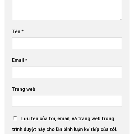
Tên
*
Email
*
Trang web
Lưu tên của tôi, email, và trang web trong
trình duyệt này cho lần bình luận kế tiếp của tôi.