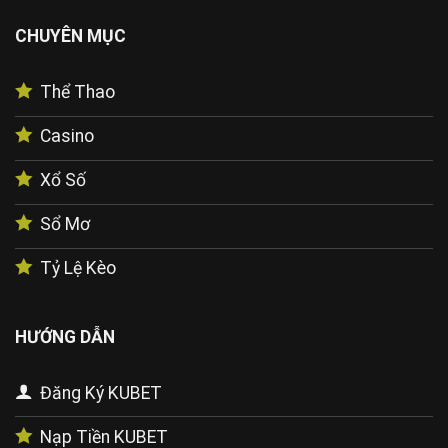
CHUYÊN MỤC
Thể Thao
Casino
Xổ Số
Sổ Mơ
Tỷ Lệ Kèo
HƯỚNG DẪN
Đăng Ký KUBET
Nạp Tiền KUBET