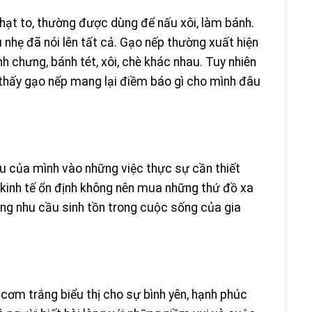
 hạt to, thường được dùng để nấu xôi, làm bánh.
nhẹ đã nói lên tất cả. Gạo nếp thường xuất hiện
h chưng, bánh tét, xôi, chè khác nhau. Tuy nhiên
thấy gạo nếp mang lại điềm báo gì cho mình đâu
u của mình vào những việc thực sự cần thiết
 kinh tế ổn định không nên mua những thứ đồ xa
ững nhu cầu sinh tồn trong cuộc sống của gia
ơm trắng biểu thị cho sự bình yên, hạnh phúc