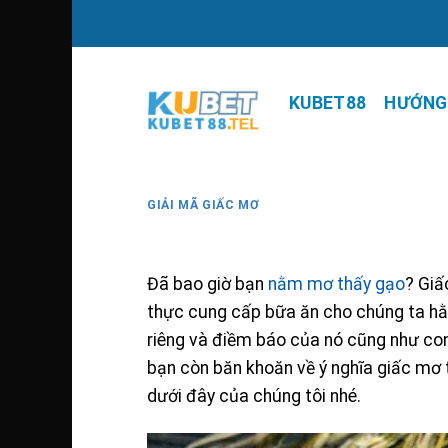
Skip
to
content
KUBET88
HƯỚNG
GIẢI MÃ GIẤC MƠ
Đã bao giờ bạn
nằm mơ thấy gạo
? Giấ
thực cung cấp bữa ăn cho chúng ta hằn
riêng và điềm báo của nó cũng như con
bạn còn băn khoăn về ý nghĩa giấc mơ t
dưới đây của chúng tôi nhé.