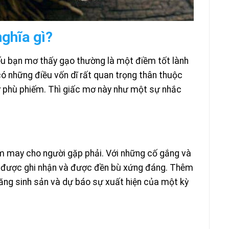
ghĩa gì?
ếu bạn mơ thấy gạo thường là một điềm tốt lành
có những điều vốn dĩ rất quan trọng thân thuộc
ự phù phiếm. Thì giấc mơ này như một sự nhắc
m may cho người gặp phải. Với những cố gắng và
ẽ được ghi nhận và được đền bù xứng đáng. Thêm
năng sinh sản và dự báo sự xuất hiện của một kỳ