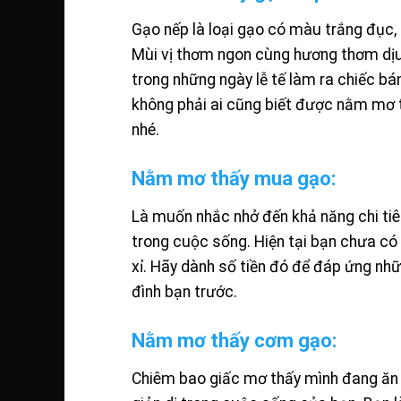
Gạo nếp là loại gạo có màu trắng đục,
Mùi vị thơm ngon cùng hương thơm dịu 
trong những ngày lễ tế làm ra chiếc bán
không phải ai cũng biết được nằm mơ 
nhé.
Nằm mơ thấy mua gạo:
Là muốn nhắc nhở đến khả năng chi tiê
trong cuộc sống. Hiện tại bạn chưa có
xỉ. Hãy dành số tiền đó để đáp ứng nh
đình bạn trước.
Nằm mơ thấy cơm gạo:
Chiêm bao giấc mơ thấy mình đang ăn c