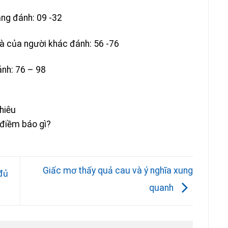
ang đánh: 09 -32
à của người khác đánh: 56 -76
nh: 76 – 98
hiêu
 điềm báo gì?
Giấc mơ thấy quả cau và ý nghĩa xung
đủ
quanh