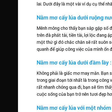
lai. Dưới đây là một vài ví dụ cụ thể nhấ
Nằm mơ cấy lúa dưới ruộng nư
Mênh mông cho thấy bạn sắp gặp số đại
trên đà phát tài, tiền tài, lợi lộc đang
một thứ gì đó chắc chắn sẽ rất suôn s
quanh để giúp công việc của mình ổn đ
Nằm mơ cấy lúa dưới đầm lầy :
Không phải là giấc mơ may mắn. Bạn sắ
trong giai đoạn tới nhất là trong công 
rất nhanh chóng qua đi, bạn sẽ tìm thấ
cuộc sống của bạn trở nên tươi đẹp hơ
Nằm mơ cấy lúa với một nhóm 