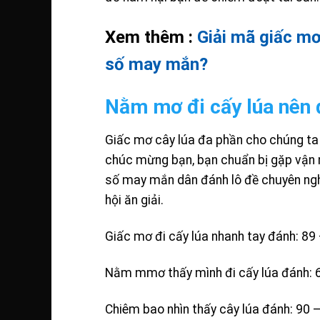
Xem thêm :
Giải mã giấc m
số may mắn?
Nằm mơ đi cấy lúa nên 
Giấc mơ cây lúa đa phần cho chúng ta
chúc mừng bạn, bạn chuẩn bị gặp vận m
số may mắn dân đánh lô đề chuyên ngh
hội ăn giải.
Giấc mơ đi cấy lúa nhanh tay đánh: 89 
Nằm mmơ thấy mình đi cấy lúa đánh: 6
Chiêm bao nhìn thấy cây lúa đánh: 90 