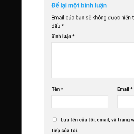
Để lại một bình luận
Email của bạn sẽ không được hiển t
dấu
*
Bình luận
*
Tên
*
Email
*
Lưu tên của tôi, email, và trang 
tiếp của tôi.