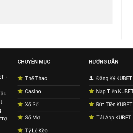
CHUYÊN MỤC
HƯỚNG DẪN
ET -
Thể Thao
Đăng Ký KUBET
Casino
Nạp Tiền KUBE
đầu
t
Xổ Số
Rút Tiền KUBET
g
Sổ Mơ
Tải App KUBET
trợ
Tỷ Lệ Kèo