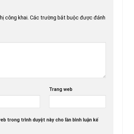
hị công khai.
Các trường bắt buộc được đánh
Trang web
web trong trình duyệt này cho lần bình luận kế