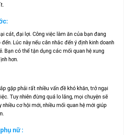
t.
ớc:
 cát, đại lợi. Công việc làm ăn của bạn đang
 ập đến. Lúc này nếu cân nhắc đến ý định kinh doanh
ẻ. Bạn có thể tận dụng các mối quan hệ xung
ịnh hơn.
p gặp phải rất nhiều vấn đề khó khăn, trở ngại
việc. Tuy nhiên đừng quá lo lắng, mọi chuyện sẽ
y nhiều cơ hội mới, nhiều mối quan hệ mới giúp
n.
phụ nữ :