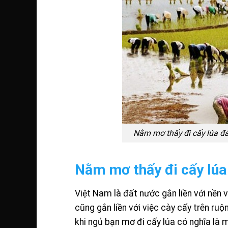
Nằm mơ thấy đi cấy lúa đ
Nằm mơ thấy đi cấy lúa 
Việt Nam là đất nước gắn liền với nền
cũng gắn liền với việc cày cấy trên ruộ
khi ngủ bạn mơ đi cấy lúa có nghĩa là 