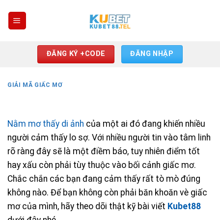
Skip
to
content
ĐĂNG KÝ +CODE
ĐĂNG NHẬP
GIẢI MÃ GIẤC MƠ
Nằm mơ thấy di ảnh
của một ai đó đang khiến nhiều
người cảm thấy lo sợ. Với nhiều người tin vào tâm linh
rõ ràng đây sẽ là một điềm báo, tuy nhiên điểm tốt
hay xấu còn phải tùy thuộc vào bối cảnh giấc mơ.
Chắc chắn các bạn đang cảm thấy rất tò mò đúng
không nào. Để bạn không còn phải băn khoăn vè giấc
mơ của mình, hãy theo dõi thật kỹ bài viết
Kubet88
dưới đây nhé.