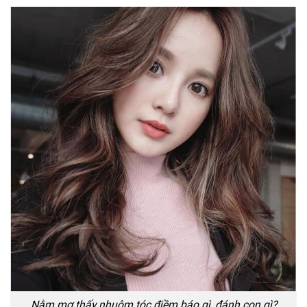
Nằm mơ thấy nhuộm tóc điềm báo gì, đánh con gì?