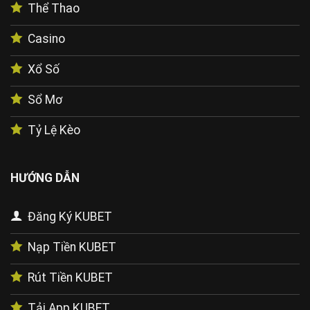
Thể Thao
Casino
Xổ Số
Sổ Mơ
Tỷ Lệ Kèo
HƯỚNG DẪN
Đăng Ký KUBET
Nạp Tiền KUBET
Rút Tiền KUBET
Tải App KUBET