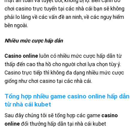
mật an toàn và tuyệt đối, không bị lộ. Bên cạnh đó
chơi casino trực tuyến tại các nhà cái bạn sẽ không
phải lo lắng về các vấn đề an ninh, về các nguy hiểm
bên ngoài.
Nhiều mức cược hấp dẫn
Casino online
luôn có nhiều mức cược hấp dẫn từ
thấp đến cao tha hồ cho người chơi lựa chọn tùy ý.
Casino trực tiếp thì không đa dạng nhiều mức cược
giống như chơi casino tại các nhà cái.
Tổng hợp nhiều game casino online hấp dẫn
từ nhà cái kubet
Sau đây chúng tôi sẽ tổng hợp các game
casino
online
đổi thưởng hấp dẫn tại nhà cái kubet