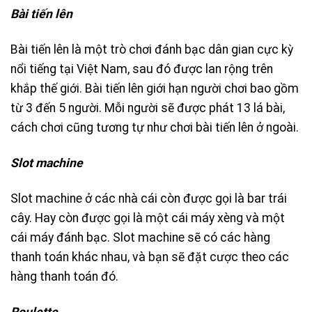
Bài tiến lên
Bài tiến lên là một trò chơi đánh bạc dân gian cực kỳ
nổi tiếng tại Việt Nam, sau đó được lan rộng trên
khắp thế giới. Bài tiến lên giới hạn người chơi bao gồm
từ 3 đến 5 người. Mỗi người sẽ được phát 13 lá bài,
cách chơi cũng tương tự như chơi bài tiến lên ở ngoài.
Slot machine
Slot machine ở các nhà cái còn được gọi là bar trái
cây. Hay còn được gọi là một cái máy xèng và một
cái máy đánh bạc. Slot machine sẽ có các hàng
thanh toán khác nhau, và bạn sẽ đặt cược theo các
hàng thanh toán đó.
Roulette