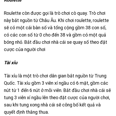
Roulette còn được gọi là trò chơi cò quay. Trò chơi
này bắt nguồn từ Châu Âu. Khi chơi roulette, roulette
sẽ có một cái bàn số và tổng cộng gồm 38 con số,
có các con số từ 0 cho đến 38 và gồm có một quả
bóng nhỏ. Bắt đầu chơi nhà cái se quay số theo đặt
cược của người chơi
Tài xỉu
Tài xỉu là một trò chơi dân gian bắt nguồn từ Trung
Quốc. Tài xỉu gồm 3 viên xí ngầu có 6 mặt, gồm các
nút từ 1 đến 6 nút ở mỗi viên. Bắt đầu chơi nhà cái sẽ
tung 3 viên xí ngầu lên theo đặt cược của người chơi,
sau khi tung xong nhà cái sẽ công bố kết quả và
quyết định thắng thua.