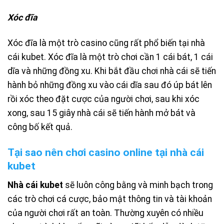
Xóc đĩa
Xóc đĩa là một trò casino cũng rất phổ biến tại nhà
cái kubet. Xóc đĩa là một trò chơi cần 1 cái bát, 1 cái
dĩa và những đồng xu. Khi bắt đầu chơi nhà cái sẽ tiến
hành bỏ những đồng xu vào cái dĩa sau đó úp bát lên
rồi xóc theo đặt cược của người chơi, sau khi xóc
xong, sau 15 giây nhà cái sẽ tiến hành mở bát và
công bố kết quả.
Tại sao nên chơi casino online tại nhà cái
kubet
Nhà cái kubet
sẽ luôn công bằng và minh bạch trong
các trò chơi cá cược, bảo mật thông tin và tài khoản
của người chơi rất an toàn. Thường xuyên có nhiều