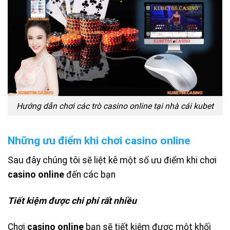
Hướng dẫn chơi các trò casino online tại nhà cái kubet
Những ưu điểm khi chơi casino online
Sau đây chúng tôi sẽ liệt kê một số ưu điểm khi chơi
casino online
đến các bạn
Tiết kiệm được chi phí rất nhiều
Chơi
casino online
bạn sẽ tiết kiệm được một khối