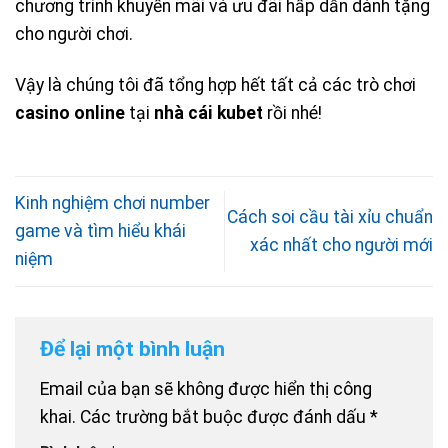
chương trình khuyến mãi và ưu đãi hấp dẫn dành tặng
cho người chơi.
Vậy là chúng tôi đã tổng hợp hết tất cả các trò chơi
casino online
tại
nhà cái kubet
rồi nhé!
Kinh nghiệm chơi number
Cách soi cầu tài xỉu chuẩn
game và tìm hiểu khái
xác nhất cho người mới
niệm
Để lại một bình luận
Email của bạn sẽ không được hiển thị công
khai.
Các trường bắt buộc được đánh dấu
*