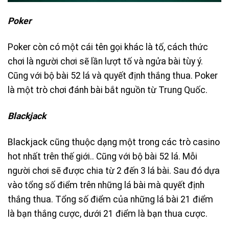
Poker
Poker còn có một cái tên gọi khác là tố, cách thức
chơi là người chơi sẽ lần lượt tố và ngửa bài tùy ý.
Cũng với bộ bài 52 lá và quyết định thắng thua. Poker
là một trò chơi đánh bài bắt nguồn từ Trung Quốc.
Blackjack
Blackjack cũng thuộc dạng một trong các trò casino
hot nhất trên thế giới.. Cũng với bộ bài 52 lá. Mỗi
người chơi sẽ được chia từ 2 đến 3 lá bài. Sau đó dựa
vào tổng số điểm trên những lá bài mà quyết định
thắng thua. Tổng số điểm của những lá bài 21 điểm
là bạn thắng cược, dưới 21 điểm là bạn thua cược.