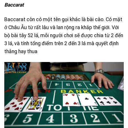
Baccarat
Baccarat còn có một tên gọi khác là bài cào. Có mặt
ở Châu Âu từ rất lâu và lan rộng ra khắp thế giới. Với
bộ bài tây 52 lá, mỗi người chơi sẽ được chia từ 2 đến
3 lá, và tính tổng điểm trên 2 đến 3 lá mà quyết định
thắng hay thua