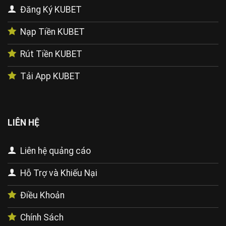
Đăng Ký KUBET
Nạp Tiền KUBET
Rút Tiền KUBET
Tải App KUBET
LIÊN HỆ
Liên hệ quảng cáo
Hỗ Trợ và Khiếu Nại
Điều Khoản
Chính Sách