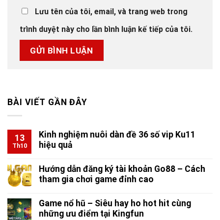
Lưu tên của tôi, email, và trang web trong
trình duyệt này cho lần bình luận kế tiếp của tôi.
BÀI VIẾT GẦN ĐÂY
Kinh nghiệm nuôi dàn đề 36 số vip Ku11
13
hiệu quả
Th10
Hướng dẫn đăng ký tài khoản Go88 – Cách
tham gia chơi game đỉnh cao
Game nổ hũ – Siêu hay ho hot hit cùng
những ưu điểm tại Kingfun