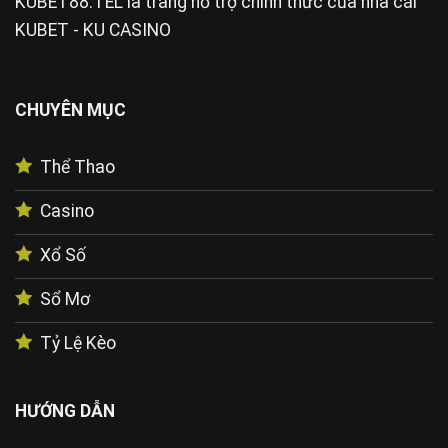
KUBET88.TEL là trang hỗ trợ chính thức của nhà cái
KUBET - KU CASINO
CHUYÊN MỤC
Thể Thao
Casino
Xổ Số
Sổ Mơ
Tỷ Lệ Kèo
HƯỚNG DẪN