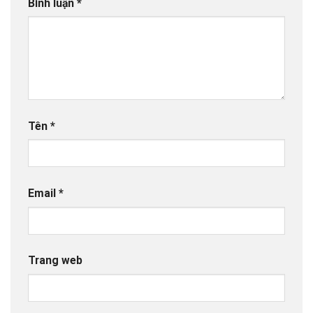
Bình luận
*
Tên
*
Email
*
Trang web