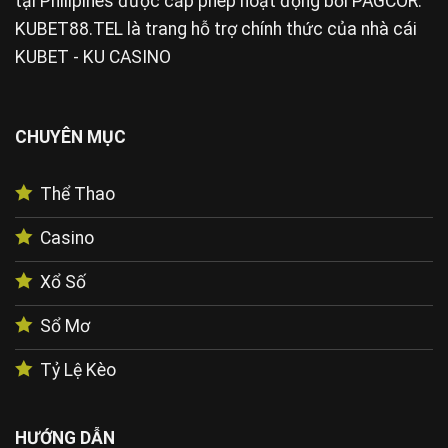
tại Philipines được cấp phép hoạt động bởi PAGCOR.
KUBET88.TEL là trang hỗ trợ chính thức của nhà cái
KUBET - KU CASINO
CHUYÊN MỤC
Thể Thao
Casino
Xổ Số
Sổ Mơ
Tỷ Lệ Kèo
HƯỚNG DẪN