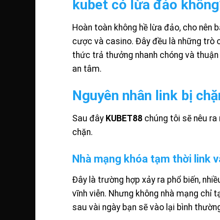
kubet có lừa đảo không
Hoàn toàn không hề lừa đảo, cho nên b
cược và casino. Đây đều là những trò c
thức trả thưởng nhanh chóng và thuận 
an tâm.
Nguyên nhân link bị chặ
Sau đây
KUBET88
chúng tôi sẽ nêu ra
chặn.
Nhà mạng khóa tạm thời link v
Đây là trường hợp xảy ra phổ biến, nhi
vĩnh viễn. Nhưng không nhà mạng chỉ t
sau vài ngày bạn sẽ vào lại bình thườn