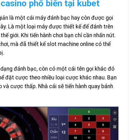
 casino phổ biến tại kubet
giản là một cái máy đánh bạc hay còn được gọi
cây. Là một loại máy được thiết kế để đánh trên
ế giới. Khi tiến hành chơi bạn chỉ cần nhấn nút.
hơi, mà đã thiết kế slot machine online có thể
ị.
i dạng đánh bạc, còn có một cái tên gọi khác đó
thể đặt cược theo nhiều loại cược khác nhau. Bạn
 và cược thấp. Nhà cái sẽ tiến hành quay bánh