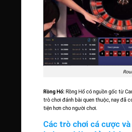
Roul
Rồng Hổ:
Rồng Hổ có nguồn gốc từ Camp
trò chơi đánh bài quen thuộc, nay đã có
tiện hơn cho người chơi.
Các trò chơi cá cược và