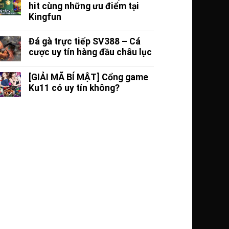
hit cùng những ưu điểm tại
Kingfun
Đá gà trực tiếp SV388 – Cá
cược uy tín hàng đầu châu lục
[GIẢI MÃ BÍ MẬT] Cổng game
Ku11 có uy tín không?