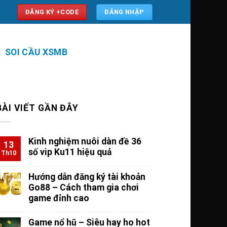
ĐĂNG KÝ +CODE
ĐĂNG NHẬP
SOI CẦU XSMB
BÀI VIẾT GẦN ĐÂY
Kinh nghiệm nuôi dàn đề 36
13
số vip Ku11 hiệu quả
Th10
Hướng dẫn đăng ký tài khoản
Go88 – Cách tham gia chơi
game đỉnh cao
Game nổ hũ – Siêu hay ho hot