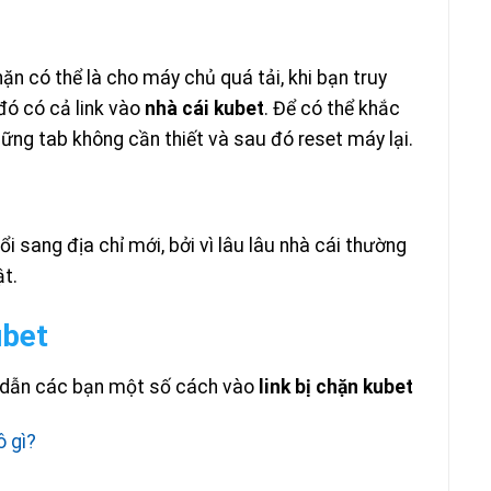
ặn có thể là cho máy chủ quá tải, khi bạn truy
đó có cả link vào
nhà cái kubet
. Để có thể khắc
hững tab không cần thiết và sau đó reset máy lại.
ổi sang địa chỉ mới, bởi vì lâu lâu nhà cái thường
ật.
ubet
 dẫn các bạn một số cách vào
link bị chặn kubet
ô gì?