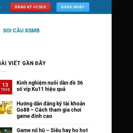
ĐĂNG KÝ +CODE
ĐĂNG NHẬP
SOI CẦU XSMB
BÀI VIẾT GẦN ĐÂY
Kinh nghiệm nuôi dàn đề 36
13
số vip Ku11 hiệu quả
Th10
Hướng dẫn đăng ký tài khoản
Go88 – Cách tham gia chơi
game đỉnh cao
Game nổ hũ – Siêu hay ho hot