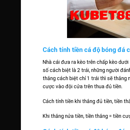
Cách tính tiền cá độ bóng đá 
Nhà cái đưa ra kèo trên chấp kèo dưới l
số cách biệt là 2 trái, những người đánh
thắng cách biệt chỉ 1 trái thì sẽ thắng
cược vào đội cửa trên thua đủ tiền.
Cách tính tiền khi thắng đủ tiền, tiền t
Khi thắng nửa tiền, tiền thắng = tiền c