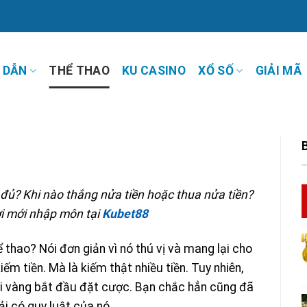
 DẪN
THỂ THAO
KU CASINO
XỔ SỐ
GIẢI MÃ
 đủ? Khi nào thắng nửa tiền hoặc thua nửa tiền?
i mới nhập môn tại
Kubet88
 thao? Nói đơn giản vì nó thú vị và mang lại cho
iếm tiền. Mà là kiếm thật nhiều tiền. Tuy nhiên,
i vàng bắt đầu đặt cược. Bạn chắc hẳn cũng đã
ải có quy luật của nó.