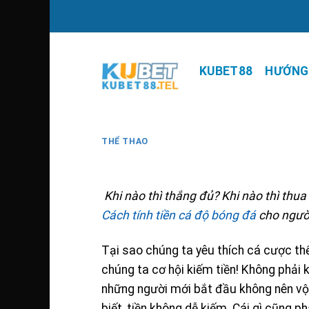
Skip
to
content
KUBET88
HƯỚNG
THỂ THAO
Khi nào thì thắng đủ? Khi nào thì thua
Cách tính tiền cá độ bóng đá
cho ngườ
Tại sao chúng ta yêu thích cá cược thể
chúng ta cơ hội kiếm tiền! Không phải k
những người mới bắt đầu không nên vộ
biết, tiền không dễ kiếm. Cái gì cũng ph