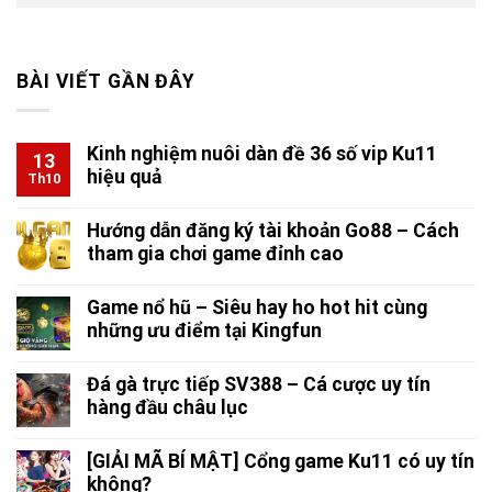
BÀI VIẾT GẦN ĐÂY
Kinh nghiệm nuôi dàn đề 36 số vip Ku11
13
hiệu quả
Th10
Hướng dẫn đăng ký tài khoản Go88 – Cách
tham gia chơi game đỉnh cao
Game nổ hũ – Siêu hay ho hot hit cùng
những ưu điểm tại Kingfun
Đá gà trực tiếp SV388 – Cá cược uy tín
hàng đầu châu lục
[GIẢI MÃ BÍ MẬT] Cổng game Ku11 có uy tín
không?