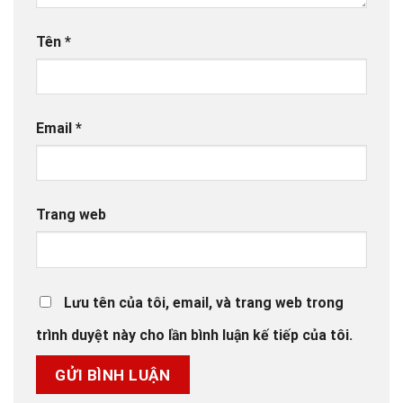
Tên
*
Email
*
Trang web
Lưu tên của tôi, email, và trang web trong
trình duyệt này cho lần bình luận kế tiếp của tôi.