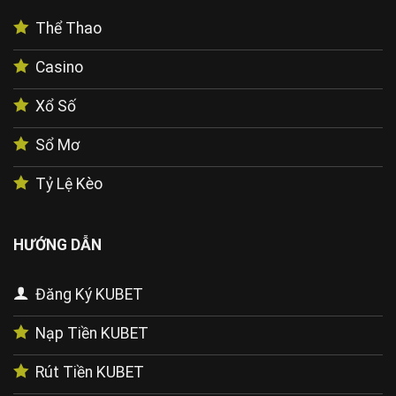
Thể Thao
Casino
Xổ Số
Sổ Mơ
Tỷ Lệ Kèo
HƯỚNG DẪN
Đăng Ký KUBET
Nạp Tiền KUBET
Rút Tiền KUBET