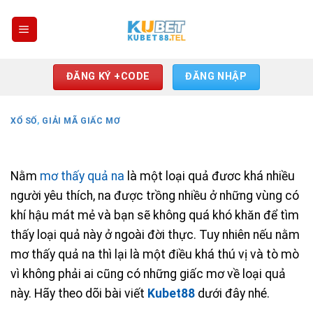
Skip
to
content
ĐĂNG KÝ +CODE
ĐĂNG NHẬP
XỔ SỐ
,
GIẢI MÃ GIẤC MƠ
Nằm
mơ thấy quả na
là một loại quả đươc khá nhiều
người yêu thích, na được trồng nhiều ở những vùng có
khí hậu mát mẻ và bạn sẽ không quá khó khăn để tìm
thấy loại quả này ở ngoài đời thực. Tuy nhiên nếu nằm
mơ thấy quả na thì lại là một điều khá thú vị và tò mò
vì không phải ai cũng có những giấc mơ về loại quả
này. Hãy theo dõi bài viết
Kube
t
88
dưới đây nhé.