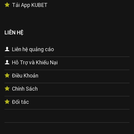
Tải App KUBET
LIÊN HỆ
Liên hệ quảng cáo
Hỗ Trợ và Khiếu Nại
Điều Khoản
Chính Sách
Đối tác