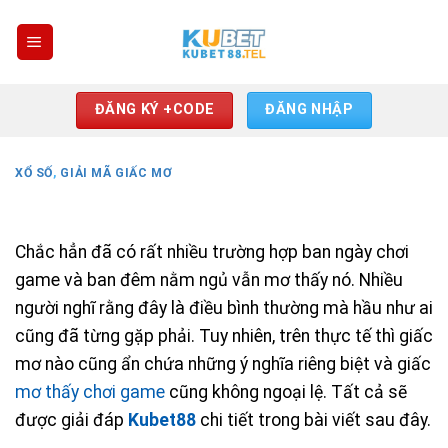
Skip
to
content
ĐĂNG KÝ +CODE
ĐĂNG NHẬP
XỔ SỐ
,
GIẢI MÃ GIẤC MƠ
Chắc hẳn đã có rất nhiều trường hợp ban ngày chơi
game và ban đêm nằm ngủ vẫn mơ thấy nó. Nhiều
người nghĩ rằng đây là điều bình thường mà hầu như ai
cũng đã từng gặp phải. Tuy nhiên, trên thực tế thì giấc
mơ nào cũng ẩn chứa những ý nghĩa riêng biệt và giấc
mơ thấy chơi game
cũng không ngoại lệ. Tất cả sẽ
được giải đáp
Kubet88
chi tiết trong bài viết sau đây.