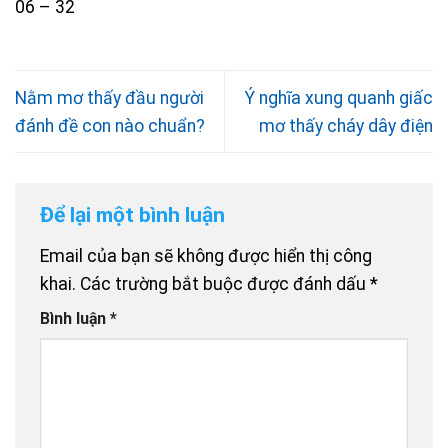
06 – 32
Nằm mơ thấy đầu người
Ý nghĩa xung quanh giấc
đánh đề con nào chuẩn?
mơ thấy cháy dây điện
Để lại một bình luận
Email của bạn sẽ không được hiển thị công
khai.
Các trường bắt buộc được đánh dấu
*
Bình luận
*