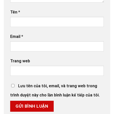
Tên
*
Email
*
Trang web
Lưu tên của tôi, email, và trang web trong
trình duyệt này cho lần bình luận kế tiếp của tôi.