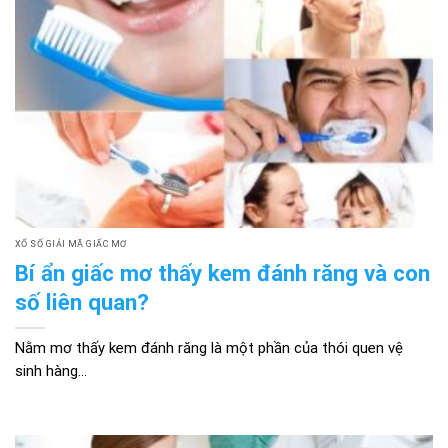
XỔ SỐ GIẢI MÃ GIẤC MƠ
Bí ẩn giấc mơ thấy kem đánh răng và con
số liên quan?
Nằm mơ thấy kem đánh răng là một phần của thói quen vệ
sinh hàng...