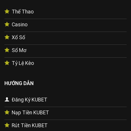
Thể Thao
Casino
Xổ Số
Sổ Mơ
Tỷ Lệ Kèo
HƯỚNG DẪN
Đăng Ký KUBET
Nạp Tiền KUBET
Rút Tiền KUBET