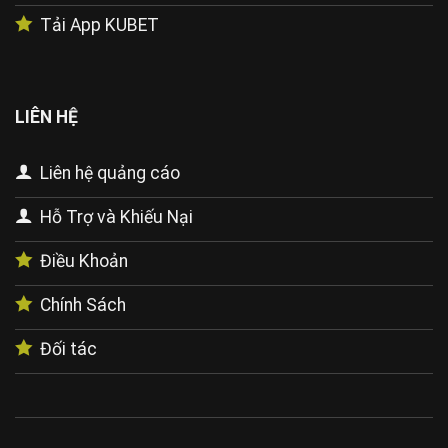
Tải App KUBET
LIÊN HỆ
Liên hệ quảng cáo
Hỗ Trợ và Khiếu Nại
Điều Khoản
Chính Sách
Đối tác