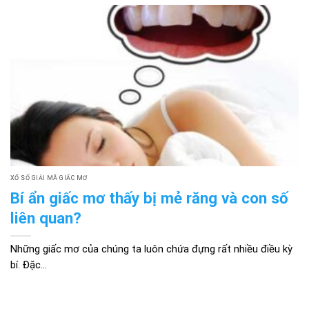
XỔ SỐ GIẢI MÃ GIẤC MƠ
Bí ẩn giấc mơ thấy bị mẻ răng và con số
liên quan?
Những giấc mơ của chúng ta luôn chứa đựng rất nhiều điều kỳ
bí. Đặc...