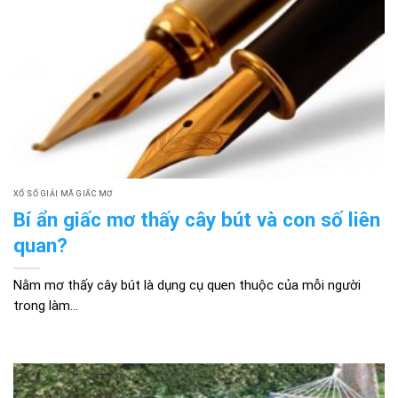
XỔ SỐ GIẢI MÃ GIẤC MƠ
Bí ẩn giấc mơ thấy cây bút và con số liên
quan?
Nằm mơ thấy cây bút là dụng cụ quen thuộc của mỗi người
trong làm...