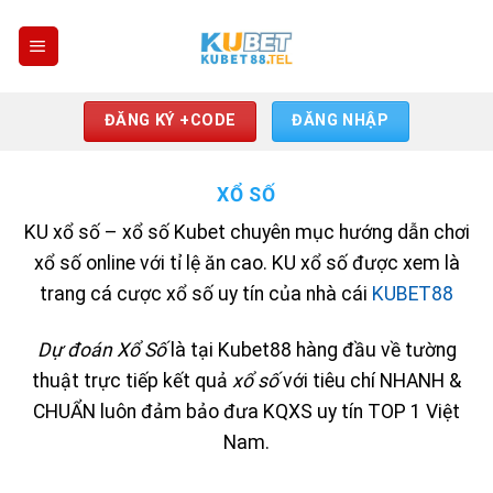
Skip
to
content
ĐĂNG KÝ +CODE
ĐĂNG NHẬP
XỔ SỐ
KU xổ số – xổ số Kubet chuyên mục hướng dẫn chơi
xổ số online với tỉ lệ ăn cao. KU xổ số được xem là
trang cá cược xổ số uy tín của nhà cái
KUBET88
Dự đoán Xổ Số
là tại Kubet88 hàng đầu về tường
thuật trực tiếp kết quả
xổ số
với tiêu chí NHANH &
CHUẨN luôn đảm bảo đưa KQXS uy tín TOP 1 Việt
Nam.