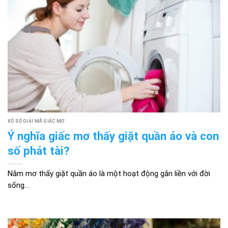
XỔ SỐ GIẢI MÃ GIẤC MƠ
Ý nghĩa giấc mơ thấy giặt quần áo và con
số phát tài?
Nằm mơ thấy giặt quần áo là một hoạt động gắn liền với đời
sống...