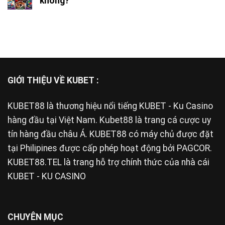
không?
GIỚI THIỆU VỀ KUBET :
KUBET88
là thương hiệu nổi tiếng KUBET - Ku Casino
hàng đầu tại Việt Nam. Kubet88 là trang cá cược uy
tín hàng đầu châu Á. KUBET88 có máy chủ được đặt
tại Philipines được cấp phép hoạt động bởi PAGCOR.
KUBET88.TEL là trang hỗ trợ chính thức của nhà cái
KUBET - KU CASINO
CHUYÊN MỤC