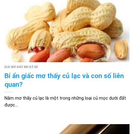
GIẢI MÃ GIẤC MƠ XỔ SỐ
Bí ẩn giấc mơ thấy củ lạc và con số liên
quan?
Nằm mơ thấy củ lạc là một trong những loại củ mọc dưới đất
được...