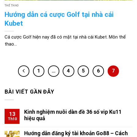
THỂ THAO
Hướng dẫn cá cược Golf tại nhà cái
Kubet
Cá cược Golf hiện nay đã có mặt tại nhà cái Kubet. Môn thể
thao...
1
…
4
5
6
7
BÀI VIẾT GẦN ĐÂY
Kinh nghiệm nuôi dàn đề 36 số vip Ku11
13
hiệu quả
Th10
Hướng dẫn đăng ký tài khoản Go88 – Cách