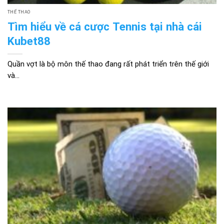
THỂ THAO
Tìm hiểu về cá cược Tennis tại nhà cái
Kubet88
Quần vợt là bộ môn thế thao đang rất phát triển trên thế giới
và...