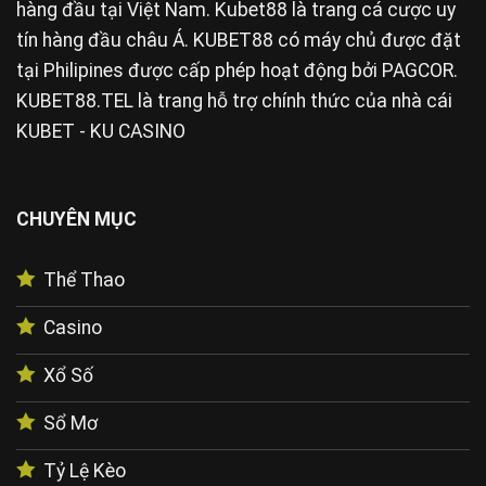
hàng đầu tại Việt Nam. Kubet88 là trang cá cược uy
tín hàng đầu châu Á. KUBET88 có máy chủ được đặt
tại Philipines được cấp phép hoạt động bởi PAGCOR.
KUBET88.TEL là trang hỗ trợ chính thức của nhà cái
KUBET - KU CASINO
CHUYÊN MỤC
Thể Thao
Casino
Xổ Số
Sổ Mơ
Tỷ Lệ Kèo