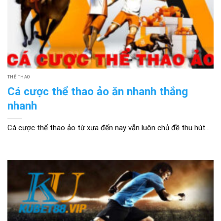
THỂ THAO
Cá cược thể thao ảo ăn nhanh thắng
nhanh
Cá cược thể thao ảo từ xưa đến nay vẫn luôn chủ đề thu hút...