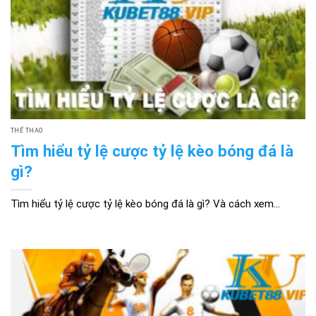
THỂ THAO
Tìm hiểu tỷ lệ cược tỷ lệ kèo bóng đá là
gì?
Tìm hiểu tỷ lệ cược tỷ lệ kèo bóng đá là gì? Và cách xem...